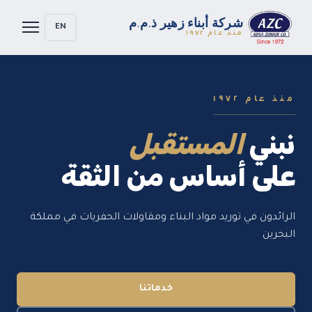
شركة أبناء زهير ذ.م.م
EN
منذ عام ١٩٧٢
منذ عام ١٩٧٢
نبني
المستقبل
على أساس من الثقة
الرائدون في توريد مواد البناء ومقاولات الحفريات في مملكة
البحرين
خدماتنا