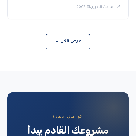
📍 المنامة، البحرين
📅 2002
عرض الكل →
تواصل معنا
مشروعك القادم يبدأ